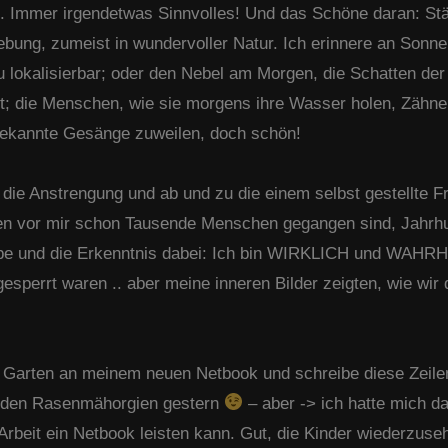
 Immer irgendetwas Sinnvolles! Und das Schöne daran: Stä
ung, zumeist in wundervoller Natur. Ich erinnere an Sonne
au lokalisierbar; oder den Nebel am Morgen, die Schatten der
ht; die Menschen, wie sie morgens ihre Wasser holen, Zähne
nbekannte Gesänge zuweilen, doch schön!
die Anstrengung und ab und zu die einem selbst gestellte F
en vor mir schon Tausende Menschen gegangen sind, Jahrhu
r habe und die Erkenntnis dabei: Ich bin WIRKLICH und WAHRH
esperrt waren .. aber meine inneren Bilder zeigten, wie wi
m Garten an meinem neuen Netbook und schreibe diese Zeile
ch den Rasenmähorgien gestern
– aber -> ich hatte mich d
rbeit ein Netbook leisten kann. Gut, die Kinder wiederzuseh