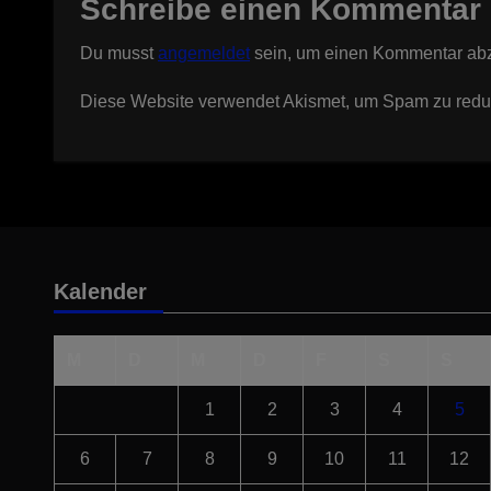
Schreibe einen Kommentar
Du musst
angemeldet
sein, um einen Kommentar ab
Diese Website verwendet Akismet, um Spam zu redu
Kalender
M
D
M
D
F
S
S
1
2
3
4
5
6
7
8
9
10
11
12