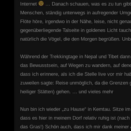
Internet
… Danach schauen, was es zu tun gibt.
Menschen, ständig unterwegs in aufregender Umgeb
Flöte höre, irgendwo in der Nähe, leise, nicht gen
gegenüberliegende Talseite in goldenes Licht tauc
natürlich die Vögel, die den Morgen begrüßen. U
Während der Trekkingtage in Nepal und Tibet dann 
das Bewusstsein, auf Wegen zu wandern, auf den
dass ich erinnere, als ich die Stelle live vor mi
zuweilen sagte: Reise unmöglich, da die Grenzen g
heiliger Stätten) gehen. … und vieles mehr
Nun bin ich wieder „zu Hause“ in Kemtau. Sitze i
dass es hier in meinem Dorf relativ ruhig ist (na
das Gras!) Schön auch, dass ich mir dank meiner A