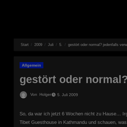
Start
2009
Juli
5.
gestört oder normal? jedenfalls verwi
Allgemein
gestört oder normal? 
Von
Holger
5. Juli 2009
So, da war ich jetzt 6 Wochen nicht zu Hause… Irgendwie hatte ich mich an den Tagesablauf „im Urlaub“ schon gewöhnt: zeitig aufstehen, Latte Macciato im
Tibet Guesthouse in Kathmandu und schauen, was e