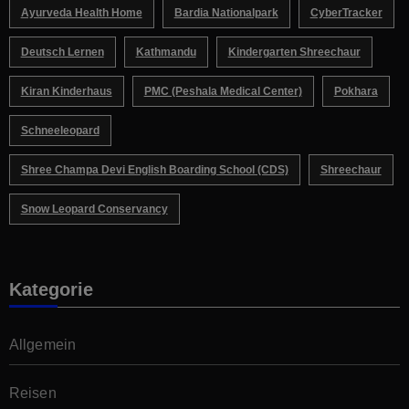
Ayurveda Health Home
Bardia Nationalpark
CyberTracker
Deutsch Lernen
Kathmandu
Kindergarten Shreechaur
Kiran Kinderhaus
PMC (Peshala Medical Center)
Pokhara
Schneeleopard
Shree Champa Devi English Boarding School (CDS)
Shreechaur
Snow Leopard Conservancy
Kategorie
Allgemein
Reisen