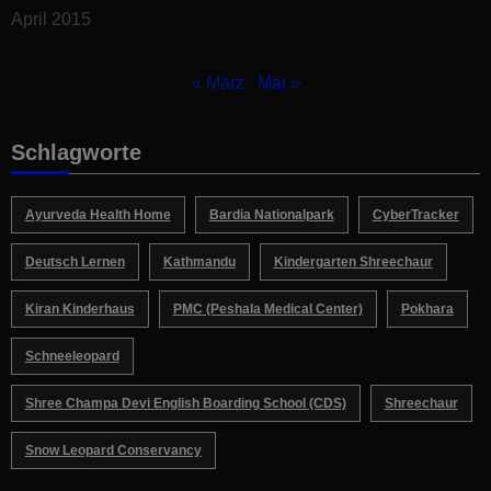
April 2015
« März
Mai »
Schlagworte
Ayurveda Health Home
Bardia Nationalpark
CyberTracker
Deutsch Lernen
Kathmandu
Kindergarten Shreechaur
Kiran Kinderhaus
PMC (Peshala Medical Center)
Pokhara
Schneeleopard
Shree Champa Devi English Boarding School (CDS)
Shreechaur
Snow Leopard Conservancy