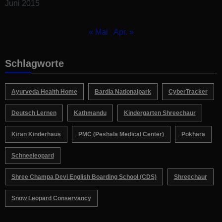
Juni 2015
« Mai
Apr. »
Schlagworte
Ayurveda Health Home
Bardia Nationalpark
CyberTracker
Deutsch Lernen
Kathmandu
Kindergarten Shreechaur
Kiran Kinderhaus
PMC (Peshala Medical Center)
Pokhara
Schneeleopard
Shree Champa Devi English Boarding School (CDS)
Shreechaur
Snow Leopard Conservancy