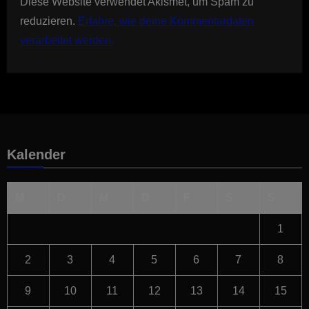
Diese Website verwendet Akismet, um Spam zu
reduzieren.
Erfahre, wie deine Kommentardaten
verarbeitet werden.
Kalender
M
D
M
D
F
S
S
1
2
3
4
5
6
7
8
9
10
11
12
13
14
15