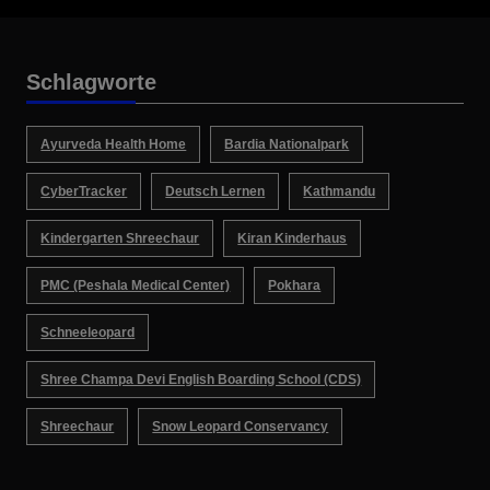
Schlagworte
Ayurveda Health Home
Bardia Nationalpark
CyberTracker
Deutsch Lernen
Kathmandu
Kindergarten Shreechaur
Kiran Kinderhaus
PMC (Peshala Medical Center)
Pokhara
Schneeleopard
Shree Champa Devi English Boarding School (CDS)
Shreechaur
Snow Leopard Conservancy