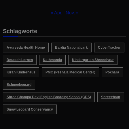
« Apr.
Nov. »
Schlagworte
Ayurveda Health Home
Bardia Nationalpark
CyberTracker
Deutsch Lernen
Kathmandu
Kindergarten Shreechaur
Kiran Kinderhaus
PMC (Peshala Medical Center)
Pokhara
Schneeleopard
Shree Champa Devi English Boarding School (CDS)
Shreechaur
Snow Leopard Conservancy