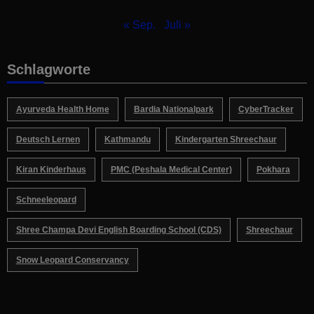
« Sep.
Juli »
Schlagworte
Ayurveda Health Home
Bardia Nationalpark
CyberTracker
Deutsch Lernen
Kathmandu
Kindergarten Shreechaur
Kiran Kinderhaus
PMC (Peshala Medical Center)
Pokhara
Schneeleopard
Shree Champa Devi English Boarding School (CDS)
Shreechaur
Snow Leopard Conservancy